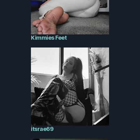
Kimmies Feet
itsrae69