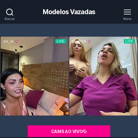
Modelos Vazadas
Buscar
Menu
CAMS AO VIVO💦