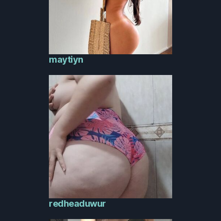
maytiyn
redheaduwur