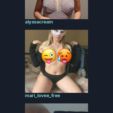
alyssacream
mari_lovee_free