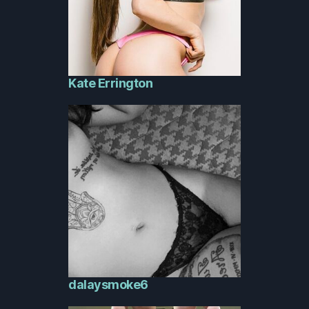
Kate Errington
dalaysmoke6