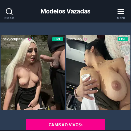
Modelos Vazadas
Buscar
Menu
CAMS AO VIVO💦