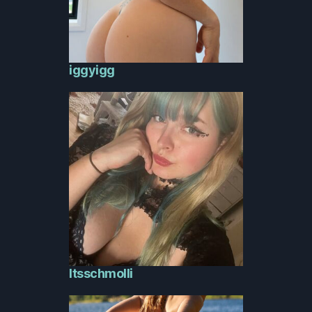
iggyigg
Itsschmolli