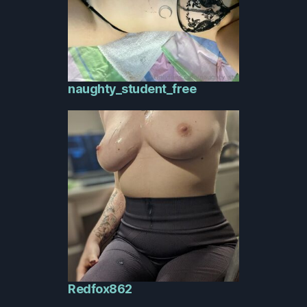
naughty_student_free
Redfox862