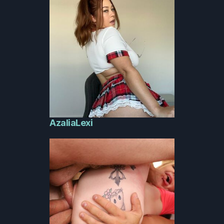
AzaliaLexi