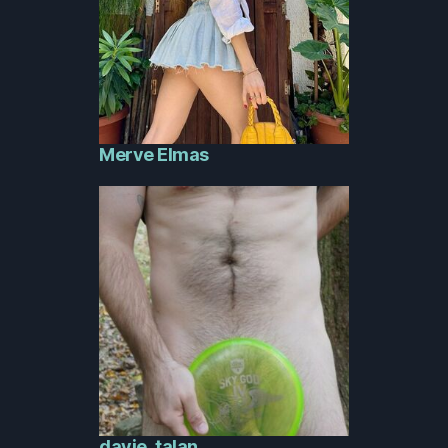
Merve Elmas
davie_talan