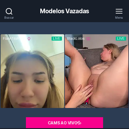
Modelos Vazadas
Buscar
Menu
CAMS AO VIVO💦