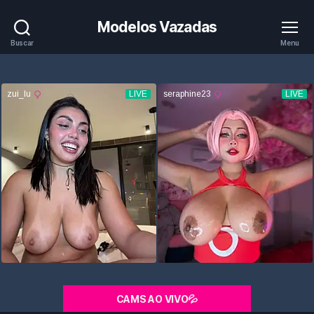
Modelos Vazadas
Buscar
Menu
CAMS AO VIVO💦