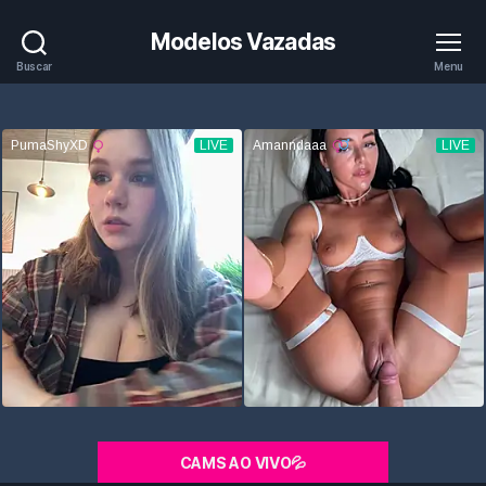
Modelos Vazadas
Buscar
Menu
CAMS AO VIVO💦