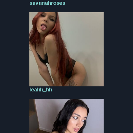
savanahroses
leahh_hh