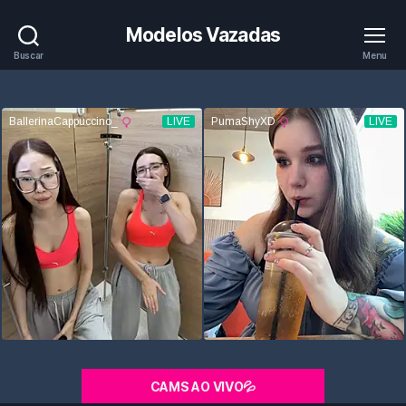
Modelos Vazadas
Buscar
Menu
CAMS AO VIVO💦