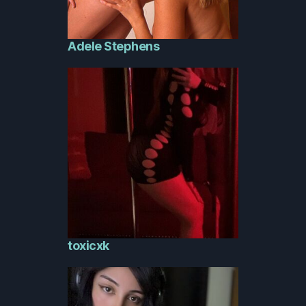
Adele Stephens
toxicxk