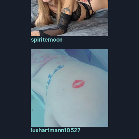
spiritemoon
luxhartmann10527