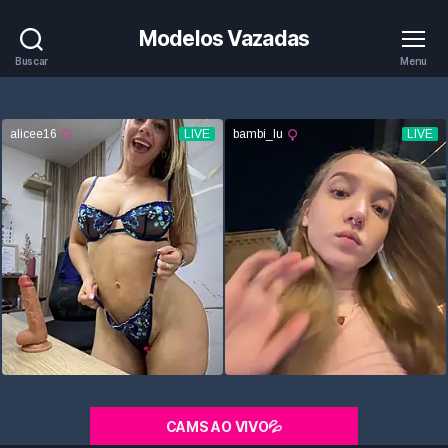
Modelos Vazadas
Buscar
Menu
CAMS AO VIVO💦