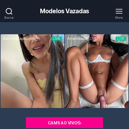
Modelos Vazadas
Buscar
Menu
CAMS AO VIVO💦