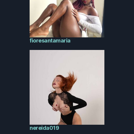
fioresantamaria
nereida019