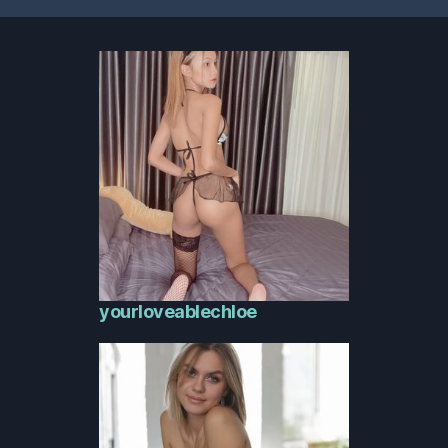
de
posts
yourloveablechloe