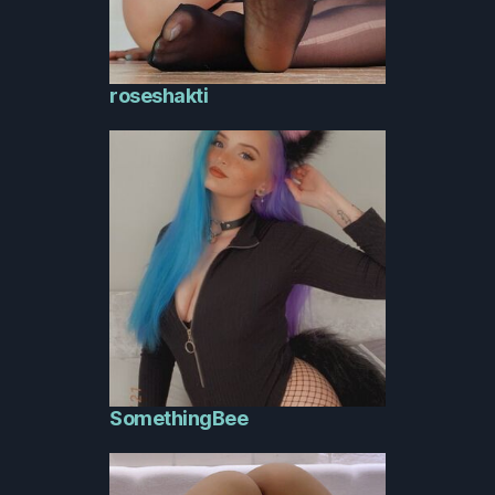
roseshakti
SomethingBee