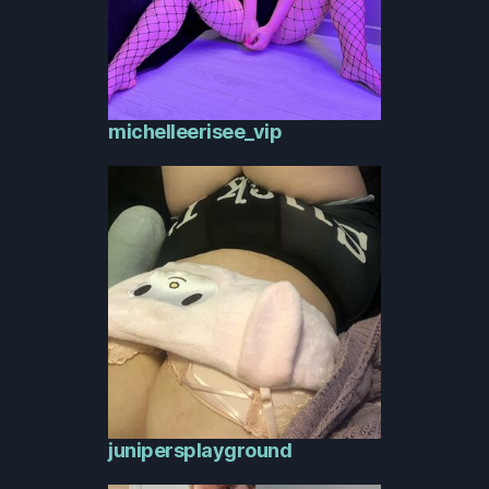
michelleerisee_vip
junipersplayground