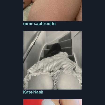
mmm.aphrodite
Kate Nash