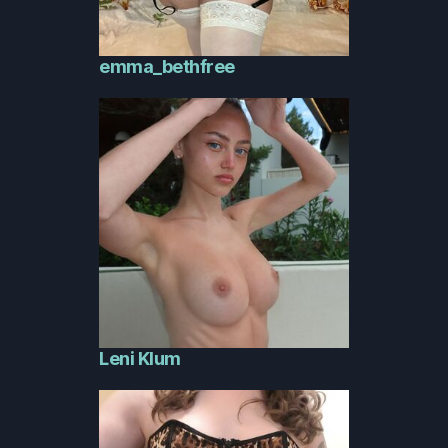
emma_bethfree
Leni Klum