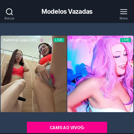
Modelos Vazadas
Buscar
Menu
CAMS AO VIVO💦