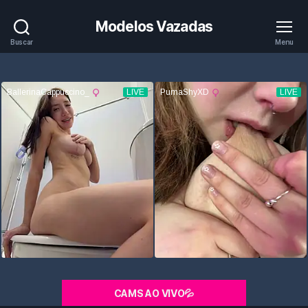
Modelos Vazadas
Buscar
Menu
CAMS AO VIVO💦