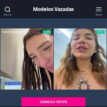
Modelos Vazadas
Buscar
Menu
CAMS AO VIVO💦