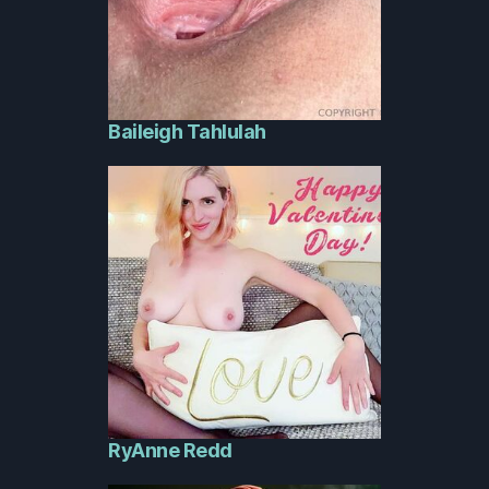
Baileigh Tahlulah
RyAnne Redd