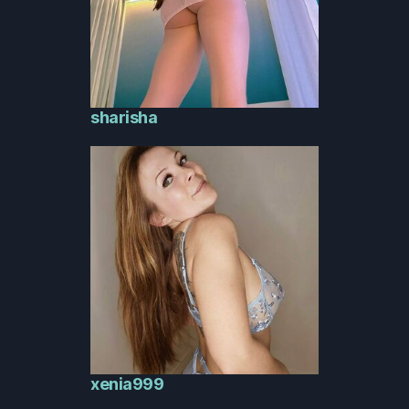
sharisha
xenia999