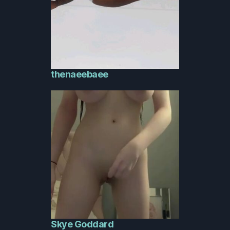
thenaeebaee
Skye Goddard