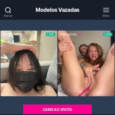
Modelos Vazadas
Buscar
Menu
CAMS AO VIVO💦