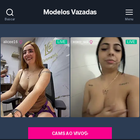
Modelos Vazadas
Buscar
Menu
CAMS AO VIVO💦