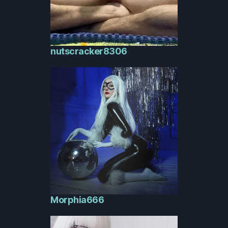
nutscracker8306
Morphia666