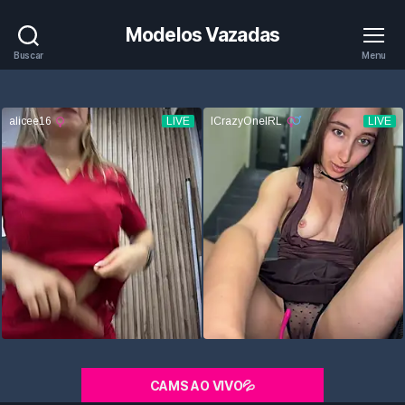
Modelos Vazadas
Buscar
Menu
CAMS AO VIVO💦