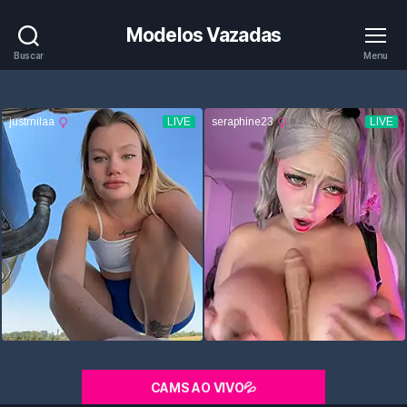
Modelos Vazadas
Buscar
Menu
CAMS AO VIVO💦