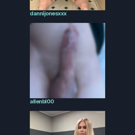
dannijonesxxx
allenbl00