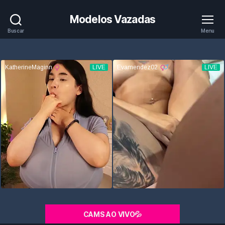
Modelos Vazadas
Buscar
Menu
CAMS AO VIVO💦