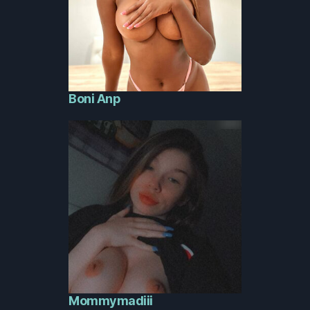
Boni Anp
Mommymadiii