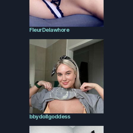
FleurDelawhore
bbydollgoddess