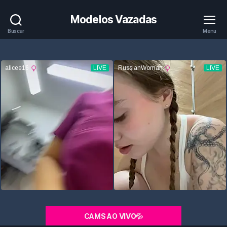
Modelos Vazadas
Buscar
Menu
CAMS AO VIVO💦