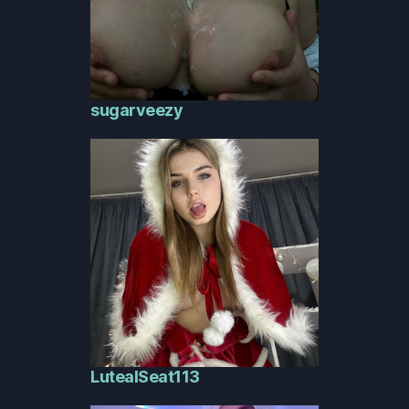
sugarveezy
LutealSeat113