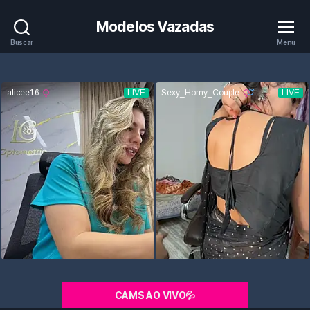
Modelos Vazadas
Buscar
Menu
CAMS AO VIVO💦