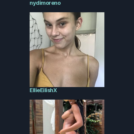
nydimoreno
EllieEilishX