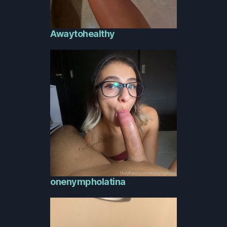
Awaytohealthy
onenympholatina