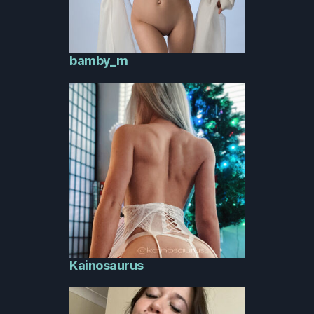
bamby_m
Kainosaurus