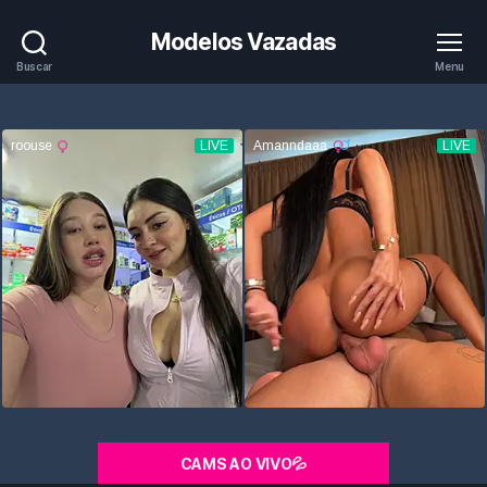
Modelos Vazadas
Buscar
Menu
CAMS AO VIVO💦