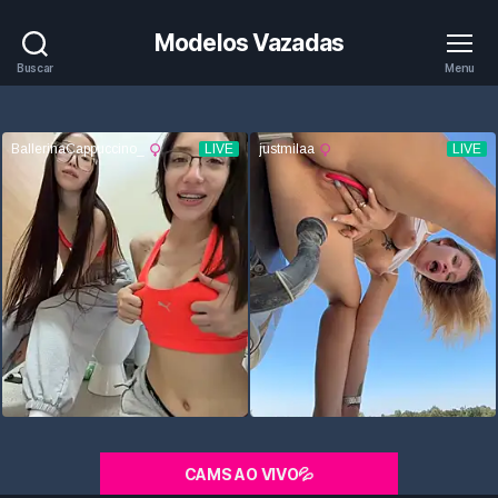
Modelos Vazadas
Buscar
Menu
CAMS AO VIVO💦