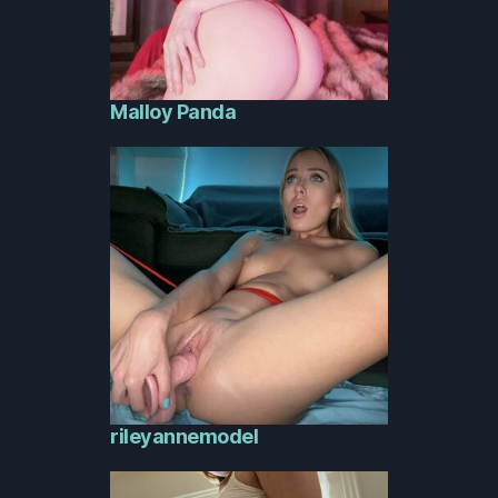
Malloy Panda
rileyannemodel