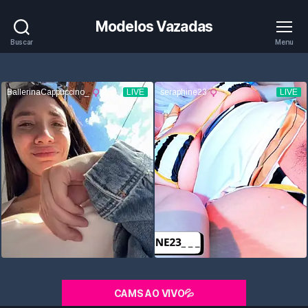
Modelos Vazadas
Buscar
Menu
CAMS AO VIVO💦