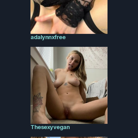
adalynnxfree
Thesexyvegan