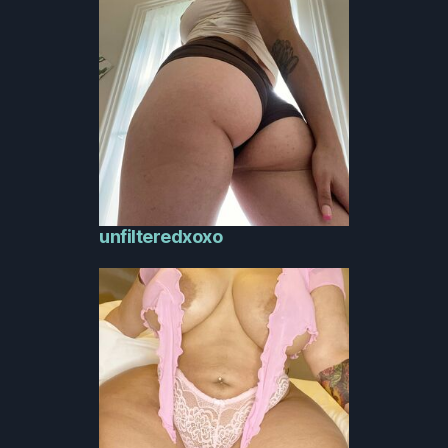
unfilteredxoxo