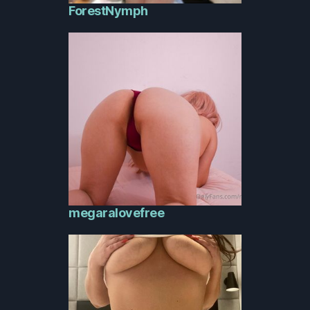
ForestNymph
megaralovefree