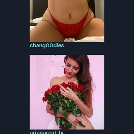
chang00dies
arianareal_tv