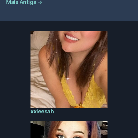
Mais Antiga
→
xxleesah