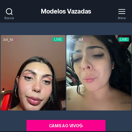
Modelos Vazadas
Buscar
Menu
CAMS AO VIVO💦