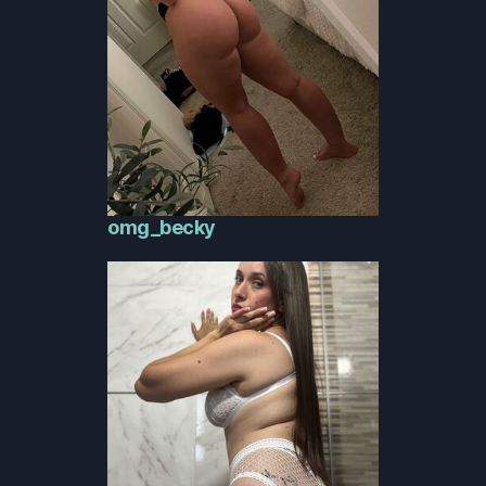
omg_becky