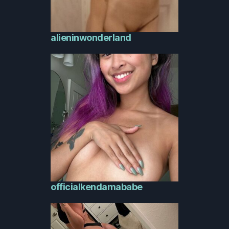
alieninwonderland
officialkendamababe