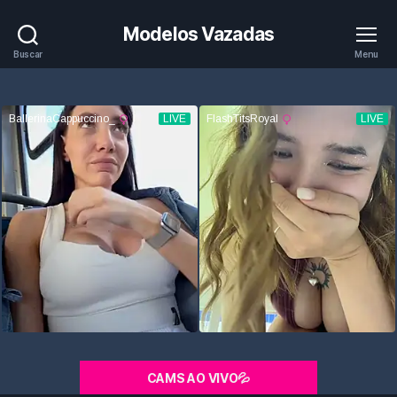
Modelos Vazadas
Buscar
Menu
CAMS AO VIVO💦