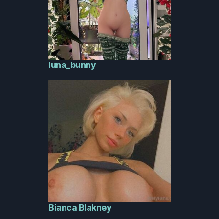
luna_bunny
Bianca Blakney