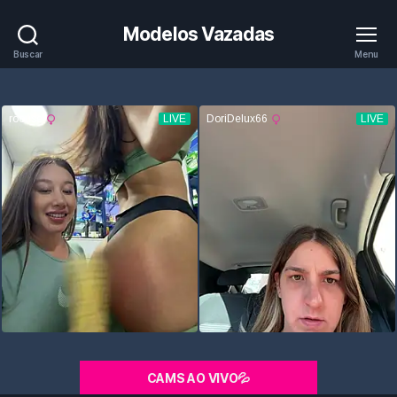
Modelos Vazadas
Buscar
Menu
CAMS AO VIVO💦