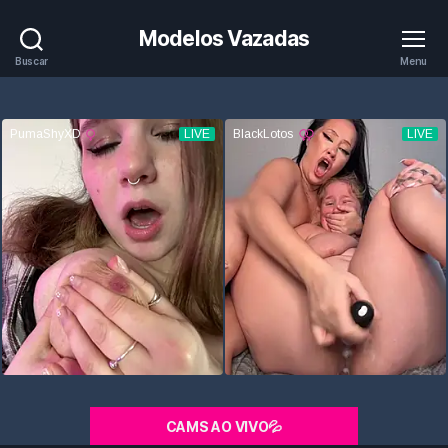
Modelos Vazadas
Buscar
Menu
CAMS AO VIVO💦