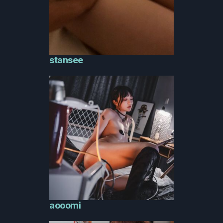
stansee
aooomi