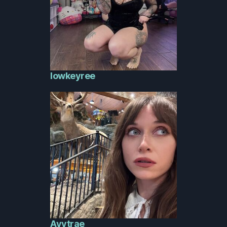
lowkeyree
Ayytrae