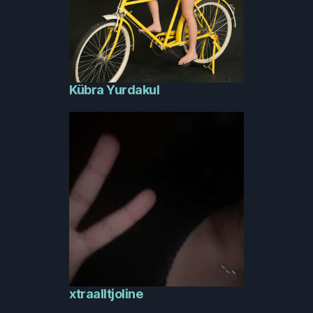
Kübra Yurdakul
xtraalltjoline