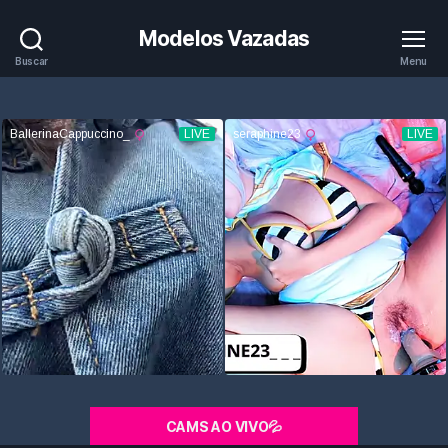
Modelos Vazadas
Buscar
Menu
CAMS AO VIVO💦