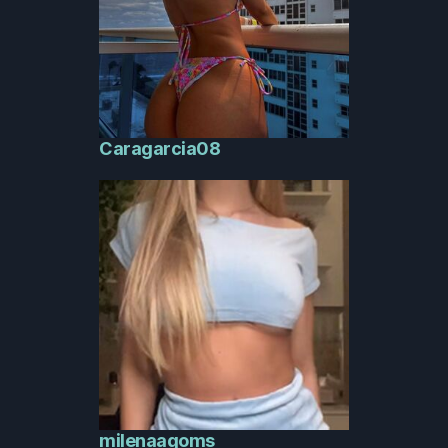
Caragarcia08
milenaagoms