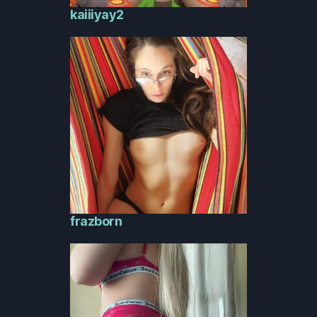
kaiiiyay2
frazborn