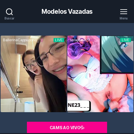
Modelos Vazadas
Buscar
Menu
CAMS AO VIVO💦