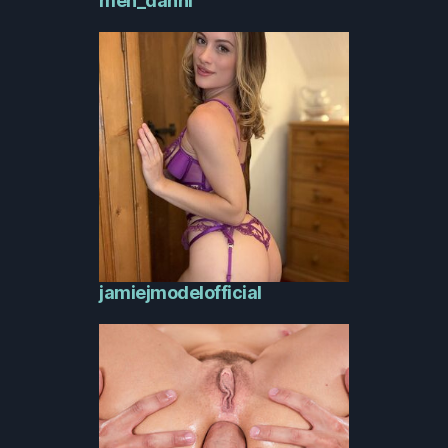
meh_danni
jamiejmodelofficial