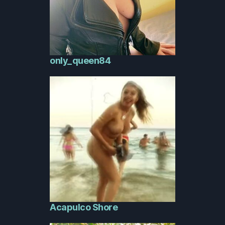
only_queen84
Acapulco Shore