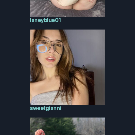
laneyblue01
sweetgianni